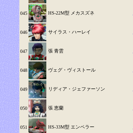
HS-22M型 メカスズネ
045
サイラス・ハーレイ
046
張 青雲
047
ヴェグ・ヴィストール
048
リディア・ジェファーソン
049
張 恵蘭
050
HS-33M型 エンペラー
051