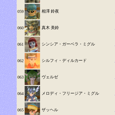
相澤 鈴夜
059
真木 美鈴
060
シンシア・ガーベラ・ミグル
061
シルフィ・ディルカード
062
ヴェルゼ
063
メロディ・フリージア・ミグル
064
ザッヘル
065