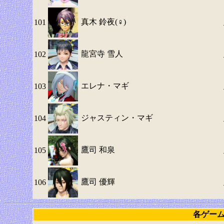
真木 鈴夜(♀)
101
龍宮寺 雪人
102
エレナ・マギ
103
ジャスティン・マギ
104
鷹司 和泉
105
鷹司 優輝
106
各ゲー