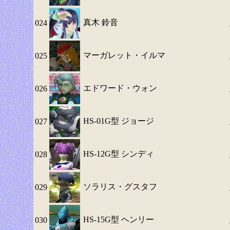
真木 鈴音
024
マーガレット・イルマ
025
エドワード・ウォン
026
HS-01G型 ジョージ
027
HS-12G型 シンディ
028
ソラリス・グスタフ
029
HS-15G型 ヘンリー
030