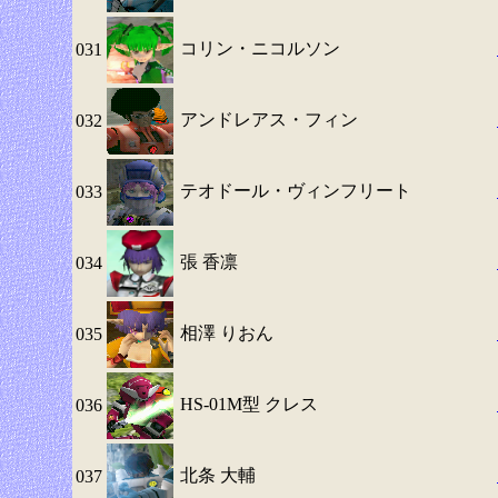
コリン・ニコルソン
031
アンドレアス・フィン
032
テオドール・ヴィンフリート
033
張 香凛
034
相澤 りおん
035
HS-01M型 クレス
036
北条 大輔
037