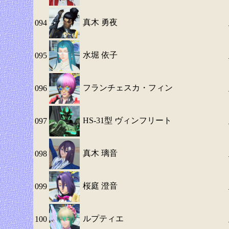
真木 勇夜
094
水堀 依子
095
フランチェスカ・フィン
096
HS-31型 ヴィンフリート
097
真木 璃音
098
桜庭 澄音
099
ルプティエ
100