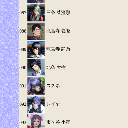
三条 菜澄那
087
龍宮寺 義隆
088
龍宮寺 静乃
089
北条 大樹
090
スズネ
091
レイヤ
092
市ヶ谷 小夜
093