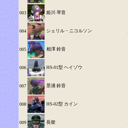
姫川 琴音
003
シェリル・ニコルソン
004
相澤 鈴音
005
HS-01型 ヘイゾウ
006
景浦 鈴音
007
HS-02型 カイン
008
長桀
009