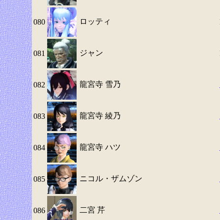
ロッティ
080
ジャン
081
龍宮寺 雪乃
082
龍宮寺 綾乃
083
龍宮寺 ハツ
084
ニコル・ザムゾン
085
二宮 芹
086