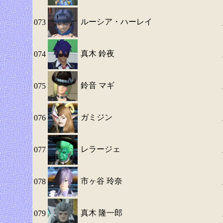
ルーシア・ハーレイ
073
真木 鈴夜
074
鈴音 マギ
075
ガミジン
076
レラージェ
077
市ヶ谷 玲奈
078
真木 隆一郎
079