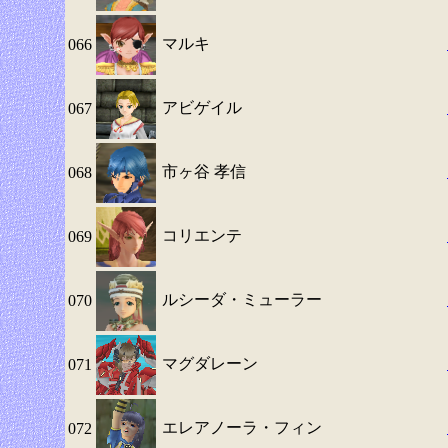
マルキ
066
アビゲイル
067
市ヶ谷 孝信
068
コリエンテ
069
ルシーダ・ミューラー
070
マグダレーン
071
エレアノーラ・フィン
072