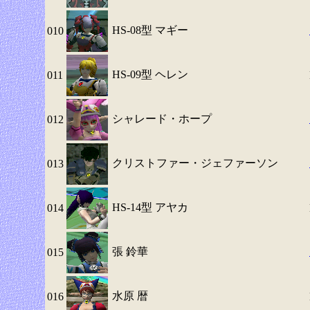
HS-08型 マギー
010
HS-09型 ヘレン
011
シャレード・ホープ
012
クリストファー・ジェファーソン
013
HS-14型 アヤカ
014
張 鈴華
015
水原 暦
016