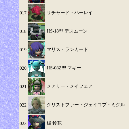
リチャード・ハーレイ
017
HS-18型 デスムーン
018
マリス・ランカード
019
HS-08Z型 マギー
020
メアリー・メイフェア
021
クリストファー・ジェイコブ・ミグル
022
楊 鈴花
023