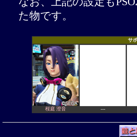
なお、上記の設定もPS
た物です。
サ
桜庭 澄音
---