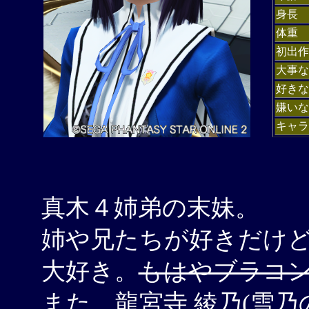
身長
体重
初出作
大事な
好きな
嫌いな
キャラ
真木４姉弟の末妹。
姉や兄たちが好きだけ
大好き。
もはやブラコ
また、龍宮寺 綾乃(雪