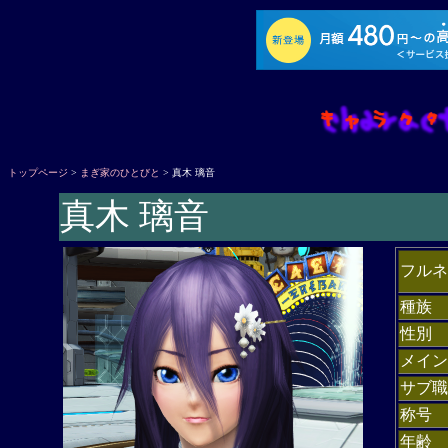
トップページ
>
まぎ家のひとびと
> 真木 璃音
真木 璃音
フルネ
種族
性別
メイン
サブ職
称号
年齢